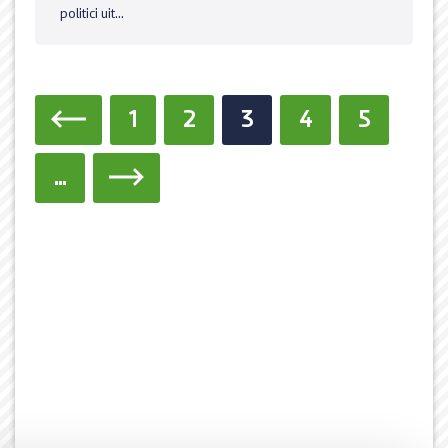
politici uit...
1
2
3
4
5
...