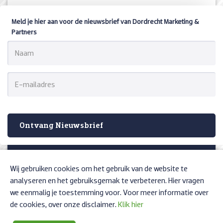
Meld je hier aan voor de nieuwsbrief van Dordrecht Marketing &
Partners
Naam
*
E-
mailadres
*
Ontvang Nieuwsbrief
Spuiboulevard 99
Wij gebruiken cookies om het gebruik van de website te
3311 GN Dordrecht
analyseren en het gebruiksgemak te verbeteren. Hier vragen
078-7708777
we eenmalig je toestemming voor. Voor meer informatie over
marketing@dordrecht.nl
de cookies, over onze disclaimer.
Klik hier
InDordrecht.nl